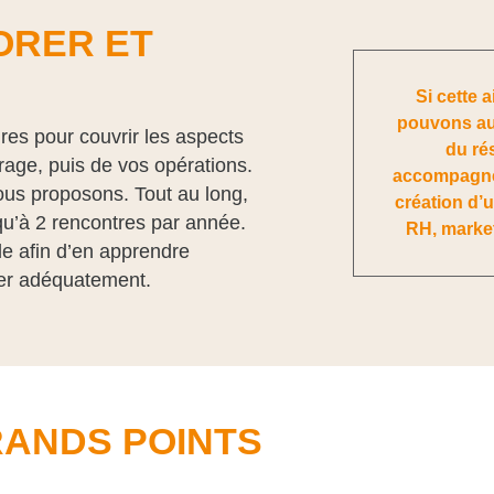
ORER ET
Si cette 
pouvons aus
es pour couvrir les aspects
du ré
rage, puis de vos opérations.
accompagner
us proposons. Tout au long,
création d’u
 qu’à 2 rencontres par année.
RH, market
le afin d’en apprendre
ler adéquatement.
RANDS POINTS