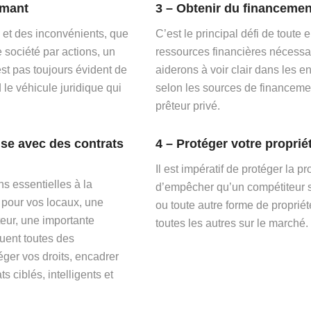
rmant
3 – Obtenir du financemen
 et des inconvénients, que
C’est le principal défi de toute
e société par actions, un
ressources financières nécessa
est pas toujours évident de
aiderons à voir clair dans les e
 le véhicule juridique qui
selon les sources de financement
prêteur privé.
ise avec des contrats
4 – Protéger votre propriét
Il est impératif de protéger la pr
s essentielles à la
d’empêcher qu’un compétiteur s
l pour vos locaux, une
ou toute autre forme de propriété
teur, une importante
toutes les autres sur le marché.
quent toutes des
ger vos droits, encadrer
s ciblés, intelligents et