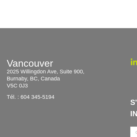
Vancouver
u
2025 Willingdon Ave, Suite 900,
Burnaby, BC, Canada
V5C 0J3
Tél. :
604 345-5194
S
I