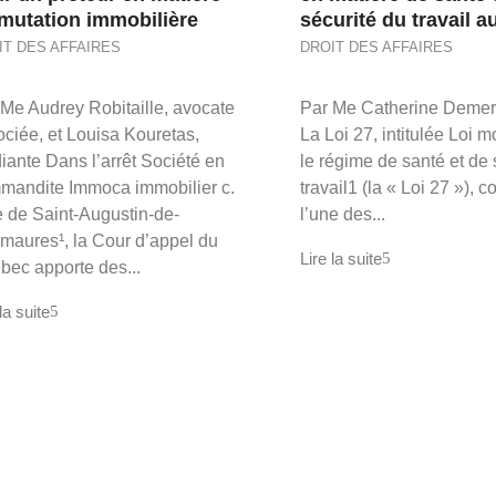
mutation immobilière
sécurité du travail 
IT DES AFFAIRES
DROIT DES AFFAIRES
 Me Audrey Robitaille, avocate
Par Me Catherine Demer
ociée, et Louisa Kouretas,
La Loi 27, intitulée Loi 
iante Dans l’arrêt Société en
le régime de santé et de 
mandite Immoca immobilier c.
travail1 (la « Loi 27 »), c
e de Saint-Augustin-de-
l’une des...
maures¹, la Cour d’appel du
Lire la suite
bec apporte des...
la suite