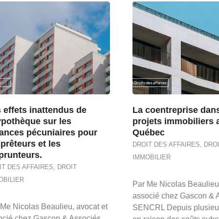
 effets inattendus de
La coentreprise dans
ypothèque sur les
projets immobiliers 
ances pécuniaires pour
Québec
 prêteurs et les
DROIT DES AFFAIRES
,
DRO
prunteurs.
IMMOBILIER
IT DES AFFAIRES
,
DROIT
OBILIER
Par Me Nicolas Beaulieu,
associé chez Gascon & 
 Me Nicolas Beaulieu, avocat et
SENCRL Depuis plusieu
ocié chez Gascon & Associés