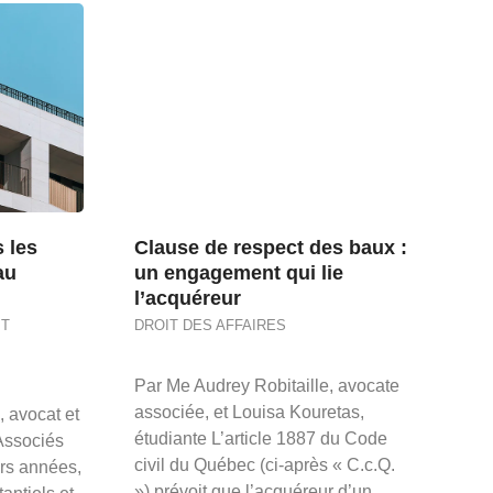
 les
Clause de respect des baux :
au
un engagement qui lie
l’acquéreur
IT
DROIT DES AFFAIRES
Par Me Audrey Robitaille, avocate
associée, et Louisa Kouretas,
 avocat et
étudiante L’article 1887 du Code
Associés
civil du Québec (ci-après « C.c.Q.
rs années,
») prévoit que l’acquéreur d’un