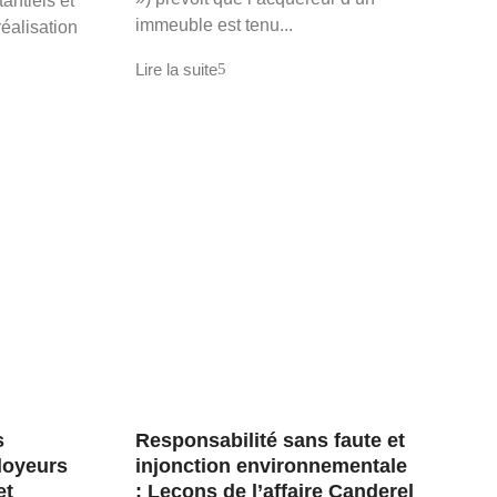
antiels et
immeuble est tenu...
réalisation
Lire la suite
s
Responsabilité sans faute et
loyeurs
injonction environnementale
et
: Leçons de l’affaire Canderel