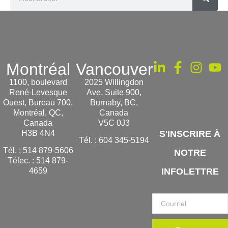
Montréal
Vancouver
1100, boulevard
2025 Willingdon
René-Levesque
Ave, Suite 900,
Ouest, Bureau 700,
Burnaby, BC,
Montréal, QC,
Canada
Canada
V5C 0J3
H3B 4N4
S'INSCRIRE À
Tél. :
604 345-5194
Tél. :
514 879-5606
NOTRE
Télec. :
514 879-
INFOLETTRE
4659