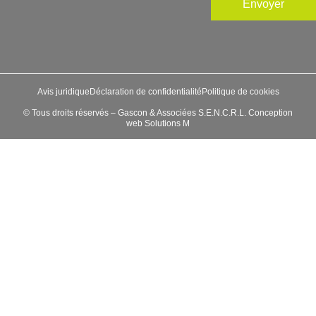
Envoyer
Avis juridique
Déclaration de confidentialité
Politique de cookies
© Tous droits réservés – Gascon & Associées S.E.N.C.R.L. Conception
web
Solutions M