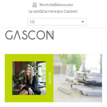
Montréal
Vancouver
Le bloG
Carrières
Le Cabinet
FR